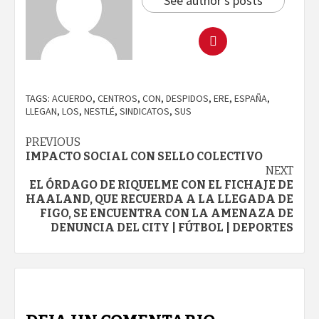
See author's posts
TAGS:
ACUERDO
,
CENTROS
,
CON
,
DESPIDOS
,
ERE
,
ESPAÑA
,
LLEGAN
,
LOS
,
NESTLÉ
,
SINDICATOS
,
SUS
Continue
PREVIOUS
IMPACTO SOCIAL CON SELLO COLECTIVO
Reading
NEXT
EL ÓRDAGO DE RIQUELME CON EL FICHAJE DE
HAALAND, QUE RECUERDA A LA LLEGADA DE
FIGO, SE ENCUENTRA CON LA AMENAZA DE
DENUNCIA DEL CITY | FÚTBOL | DEPORTES