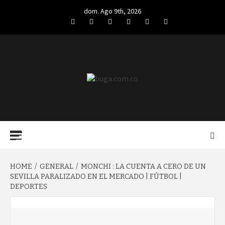
Skip
dom. Ago 9th, 2026
to
Facebook
Twitter
LinkedIn
VK
YouTube
Instagram
content
BUGA.COM.CO
Primary
Menu
HOME
GENERAL
MONCHI : LA CUENTA A CERO DE UN
SEVILLA PARALIZADO EN EL MERCADO | FÚTBOL |
DEPORTES