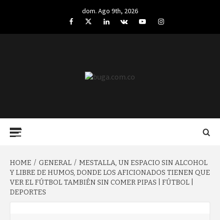
Skip
dom. Ago 9th, 2026
to
Facebook
Twitter
LinkedIn
VK
YouTube
Instagram
content
BUGA.COM.CO
Primary
Menu
HOME
GENERAL
MESTALLA, UN ESPACIO SIN ALCOHOL
Y LIBRE DE HUMOS, DONDE LOS AFICIONADOS TIENEN QUE
VER EL FÚTBOL TAMBIÉN SIN COMER PIPAS | FÚTBOL |
DEPORTES