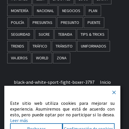
MONTERÍA
NACIONAL
NEGOCIOS
PLAN
POLICÍA
PRESUNTAS
PRESUNTO
PUENTE
SEGURIDAD
SUCRE
TEBAIDA
TIPS & TRICKS
TRENDS
TRÁFICO
TRÁNSITO
UNIFORMADOS
VIAJEROS
WORLD
ZONA
black-and-white-sport-fight-boxer-3797
Inicio
Términos & Condiciones de Uso
Este sitio web utiliza cookies para mejorar su
early-morning-in-monaco-picjumbo-com
experiencia. Asumiremos que está de acuerdo con
esto, pero puede optar por no participar si lo desea.
Leer más
Contactenos
Rechazar
Configuración de cookies