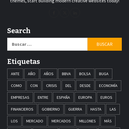
themes, start building modern creative websites today!
Search
Buscar:
Etiquetas
ANTE
AÑO
AÑOS
BBVA
BOLSA
BUGA
COMO
CON
CRISIS
DEL
DESDE
ECONOMÍA
EMPRESAS
ENTRE
ESPAÑA
EUROPA
EUROS
FINANCIEROS
GOBIERNO
GUERRA
HASTA
LAS
LOS
MERCADO
MERCADOS
MILLONES
MÁS