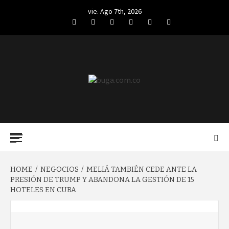
Skip
vie. Ago 7th, 2026
to
Facebook
Twitter
LinkedIn
VK
YouTube
Instagram
content
BUGA.COM.CO
Primary
Menu
HOME
NEGOCIOS
MELIÁ TAMBIÉN CEDE ANTE LA
PRESIÓN DE TRUMP Y ABANDONA LA GESTIÓN DE 15
HOTELES EN CUBA