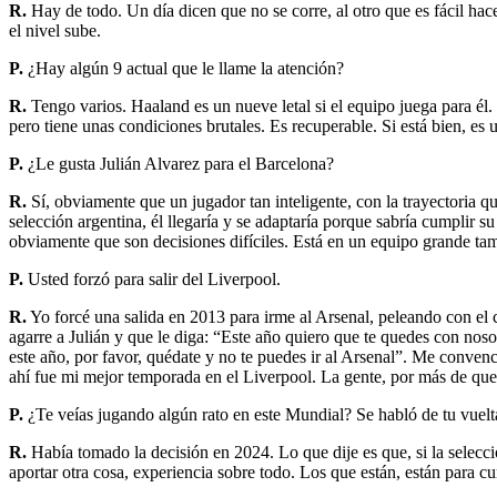
R.
Hay de todo. Un día dicen que no se corre, al otro que es fácil ha
el nivel sube.
P.
¿Hay algún 9 actual que le llame la atención?
R.
Tengo varios. Haaland es un nueve letal si el equipo juega para él
pero tiene unas condiciones brutales. Es recuperable. Si está bien, es 
P.
¿Le gusta Julián Alvarez para el Barcelona?
R.
Sí, obviamente que un jugador tan inteligente, con la trayectoria que
selección argentina, él llegaría y se adaptaría porque sabría cumplir
obviamente que son decisiones difíciles. Está en un equipo grande tambi
P.
Usted forzó para salir del Liverpool.
R.
Yo forcé una salida en 2013 para irme al Arsenal, peleando con e
agarre a Julián y que le diga: “Este año quiero que te quedes con nos
este año, por favor, quédate y no te puedes ir al Arsenal”. Me conven
ahí fue mi mejor temporada en el Liverpool. La gente, por más de que fu
P.
¿Te veías jugando algún rato en este Mundial? Se habló de tu vuelt
R.
Había tomado la decisión en 2024. Lo que dije es que, si la selecci
aportar otra cosa, experiencia sobre todo. Los que están, están para cu