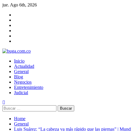
Skip
jue. Ago 6th, 2026
to
Facebook
content
Twitter
LinkedIn
VK
YouTube
Instagram
Primary
buga.com.co
Inicio
Menu
Actualidad
General
Blog
Negocios
Entretenimiento
Judicial
Buscar:
Home
General
Luis Suárez: “La cabeza va más rápido que las piernas” | Mund