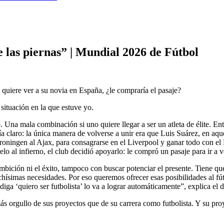
 las piernas” | Mundial 2026 de Fútbol
quiere ver a su novia en España, ¿le compraría el pasaje?
situación en la que estuve yo.
o. Una mala combinación si uno quiere llegar a ser un atleta de élite. E
ía claro: la única manera de volverse a unir era que Luis Suárez, en aq
 Groningen al Ajax, para consagrarse en el Liverpool y ganar todo con el
o al infierno, el club decidió apoyarlo: le compró un pasaje para ir a v
mbición ni el éxito, tampoco con buscar potenciar el presente. Tiene qu
imas necesidades. Por eso queremos ofrecer esas posibilidades al fú
 diga ‘quiero ser futbolista’ lo va a lograr automáticamente”, explica e
ás orgullo de sus proyectos que de su carrera como futbolista. Y su pr