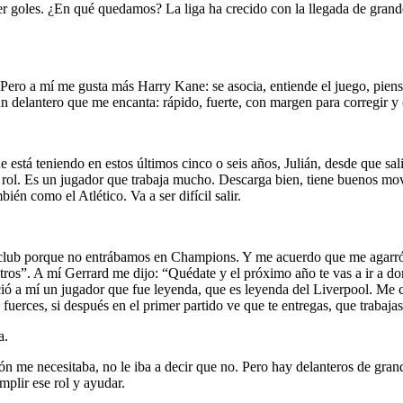
cer goles. ¿En qué quedamos? La liga ha crecido con la llegada de grand
. Pero a mí me gusta más Harry Kane: se asocia, entiende el juego, pien
un delantero que me encanta: rápido, fuerte, con margen para corregir y 
 está teniendo en estos últimos cinco o seis años, Julián, desde que sali
 su rol. Es un jugador que trabaja mucho. Descarga bien, tiene buenos m
én como el Atlético. Va a ser difícil salir.
l club porque no entrábamos en Champions. Y me acuerdo que me agarró
otros”. A mí Gerrard me dijo: “Quédate y el próximo año te vas a ir a 
ció a mí un jugador que fue leyenda, que es leyenda del Liverpool. Me co
erces, si después en el primer partido ve que te entregas, que trabajas,
a.
ón me necesitaba, no le iba a decir que no. Pero hay delanteros de gra
mplir ese rol y ayudar.