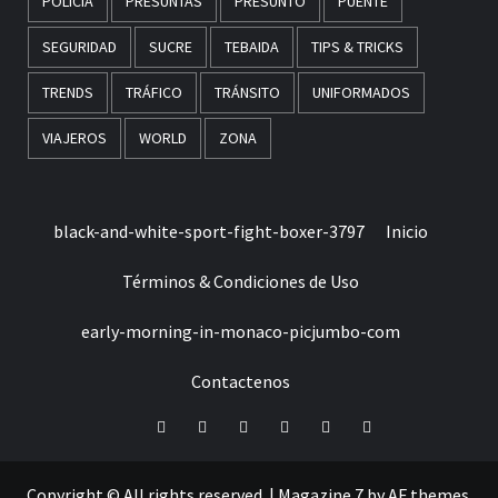
POLICÍA
PRESUNTAS
PRESUNTO
PUENTE
SEGURIDAD
SUCRE
TEBAIDA
TIPS & TRICKS
TRENDS
TRÁFICO
TRÁNSITO
UNIFORMADOS
VIAJEROS
WORLD
ZONA
black-and-white-sport-fight-boxer-3797
Inicio
Términos & Condiciones de Uso
early-morning-in-monaco-picjumbo-com
Contactenos
Facebook
Twitter
LinkedIn
VK
YouTube
Instagram
Copyright © All rights reserved.
|
Magazine 7
by AF themes.