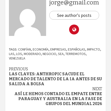
jorge@gmail.com
See author's posts
TAGS:
CONFÍAN
,
ECONOMÍA
,
EMPRESAS
,
ESPAÑOLAS
,
IMPACTO
,
LAS
,
LOS
,
MODERADO
,
NEGOCIO
,
SEA
,
TERREMOTOS
,
VENEZUELA
Continue
PREVIOUS
LAS CLAVES: ANTHROPIC SACUDE EL
Reading
MERCADO DE TALENTO DE LA IA ANTES DE SU
SALIDA A BOLSA
NEXT
ASÍ LE HEMOS CONTADO EL EMPATE ENTRE
PARAGUAY Y AUSTRALIA EN LA FASE DE
GRUPOS DEL MUNDIAL 2026