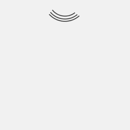
cada.
Los campos obligatorios están marcados con
*
CORREO
ELECTRÓNICO
*