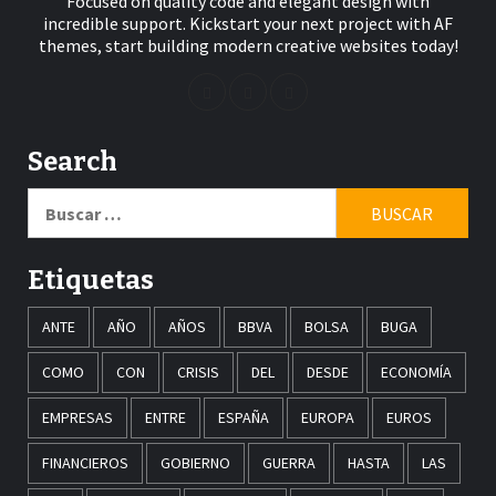
Focused on quality code and elegant design with
incredible support. Kickstart your next project with AF
themes, start building modern creative websites today!
Search
Buscar:
Etiquetas
ANTE
AÑO
AÑOS
BBVA
BOLSA
BUGA
COMO
CON
CRISIS
DEL
DESDE
ECONOMÍA
EMPRESAS
ENTRE
ESPAÑA
EUROPA
EUROS
FINANCIEROS
GOBIERNO
GUERRA
HASTA
LAS