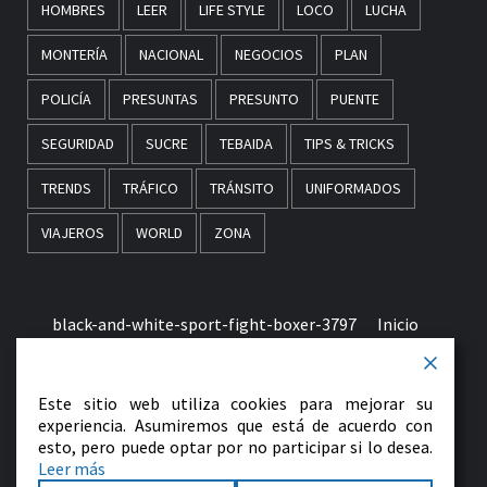
HOMBRES
LEER
LIFE STYLE
LOCO
LUCHA
MONTERÍA
NACIONAL
NEGOCIOS
PLAN
POLICÍA
PRESUNTAS
PRESUNTO
PUENTE
SEGURIDAD
SUCRE
TEBAIDA
TIPS & TRICKS
TRENDS
TRÁFICO
TRÁNSITO
UNIFORMADOS
VIAJEROS
WORLD
ZONA
black-and-white-sport-fight-boxer-3797
Inicio
Términos & Condiciones de Uso
Este sitio web utiliza cookies para mejorar su
early-morning-in-monaco-picjumbo-com
experiencia. Asumiremos que está de acuerdo con
esto, pero puede optar por no participar si lo desea.
Leer más
Contactenos