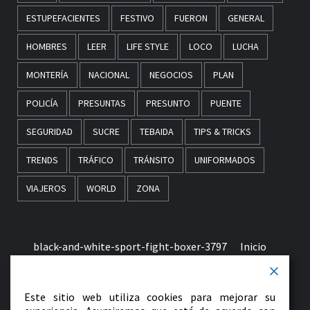
ESTUPEFACIENTES
FESTIVO
FUERON
GENERAL
HOMBRES
LEER
LIFE STYLE
LOCO
LUCHA
MONTERÍA
NACIONAL
NEGOCIOS
PLAN
POLICÍA
PRESUNTAS
PRESUNTO
PUENTE
SEGURIDAD
SUCRE
TEBAIDA
TIPS & TRICKS
TRENDS
TRÁFICO
TRÁNSITO
UNIFORMADOS
VIAJEROS
WORLD
ZONA
black-and-white-sport-fight-boxer-3797
Inicio
Términos & Condiciones de Uso
Este sitio web utiliza cookies para mejorar su
early-morning-in-monaco-picjumbo-com