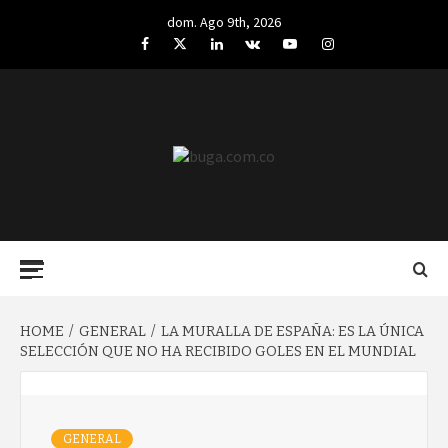
Skip
dom. Ago 9th, 2026
to
Facebook
Twitter
LinkedIn
VK
YouTube
Instagram
content
BUGA.COM.CO
Primary
Menu
HOME
GENERAL
LA MURALLA DE ESPAÑA: ES LA ÚNICA
SELECCIÓN QUE NO HA RECIBIDO GOLES EN EL MUNDIAL
GENERAL