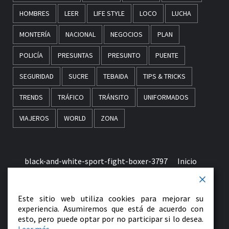
HOMBRES
LEER
LIFE STYLE
LOCO
LUCHA
MONTERÍA
NACIONAL
NEGOCIOS
PLAN
POLICÍA
PRESUNTAS
PRESUNTO
PUENTE
SEGURIDAD
SUCRE
TEBAIDA
TIPS & TRICKS
TRENDS
TRÁFICO
TRÁNSITO
UNIFORMADOS
VIAJEROS
WORLD
ZONA
black-and-white-sport-fight-boxer-3797
Inicio
Términos & Condiciones de Uso
Este sitio web utiliza cookies para mejorar su
early-morning-in-monaco-picjumbo-com
experiencia. Asumiremos que está de acuerdo con
esto, pero puede optar por no participar si lo desea.