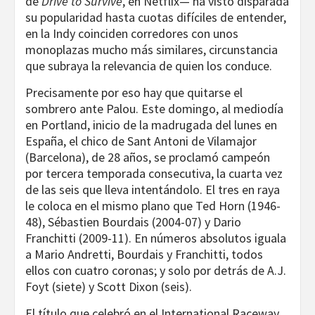
de
Drive to Survive
, en Netflix— ha visto disparada
su popularidad hasta cuotas difíciles de entender,
en la Indy coinciden corredores con unos
monoplazas mucho más similares, circunstancia
que subraya la relevancia de quien los conduce.
Precisamente por eso hay que quitarse el
sombrero ante Palou. Este domingo, al mediodía
en Portland, inicio de la madrugada del lunes en
España, el chico de Sant Antoni de Vilamajor
(Barcelona), de 28 años, se proclamó campeón
por tercera temporada consecutiva, la cuarta vez
de las seis que lleva intentándolo. El tres en raya
le coloca en el mismo plano que Ted Horn (1946-
48), Sébastien Bourdais (2004-07) y Dario
Franchitti (2009-11). En números absolutos iguala
a Mario Andretti, Bourdais y Franchitti, todos
ellos con cuatro coronas; y solo por detrás de A.J.
Foyt (siete) y Scott Dixon (seis).
El título que celebró en el International Raceway