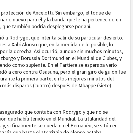
a protección de Ancelotti. Sin embargo, el toque de
ario nuevo para él y la banda que le ha pertenecido en
an, que también podría desplegarse por ahí.
ció a Rodrygo
, que intenta salir de su particular desierto.
nes a Xabi Alonso que, en la medida de lo posible, lo
no por la derecha. Así ocurrió, aunque sin muchos minutos,
alzburgo y Borussia Dortmund en el Mundial de Clubes, y
liendo como suplente. En el Tartiere se esperaba verlo
edó a cero contra Osasuna, pero el gran giro de guion fue
durante la primera parte, en los mejores minutos del
 más disparos (cuatro) después de Mbappé (siete).
a asegurado que contaba con Rodrygo y que no se
ión que había tenido en el Mundial. La titularidad del
y, si finalmente se queda en el Bernabéu, se sitúa en
a vía que hasta el aterrizaje de Alonso estaba