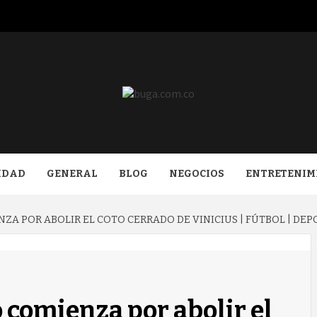
COM.CO
IDAD
GENERAL
BLOG
NEGOCIOS
ENTRETENIM
ZA POR ABOLIR EL COTO CERRADO DE VINICIUS | FÚTBOL | DEP
 comienza por abolir el