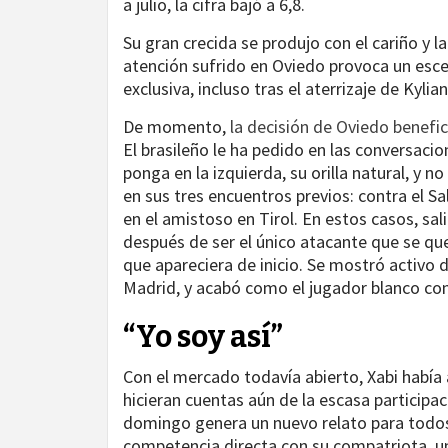
a julio, la cifra bajó a 6,8.
Su gran crecida se produjo con el cariño y l
atención sufrido en Oviedo provoca un escen
exclusiva, incluso tras el aterrizaje de Kyli
De momento,
la decisión de Oviedo benefi
El brasileño le ha pedido en las conversacio
ponga en la izquierda, su orilla natural, y 
en sus tres encuentros previos: contra el S
en el amistoso en Tirol. En estos casos, sa
después de ser el único atacante que se qu
que apareciera de inicio. Se mostró activo 
Madrid, y acabó como el jugador blanco con
“Yo soy así”
Con el mercado todavía abierto, Xabi habí
hicieran cuentas aún de la escasa participac
domingo genera un nuevo relato para todos 
competencia directa con su compatriota, un