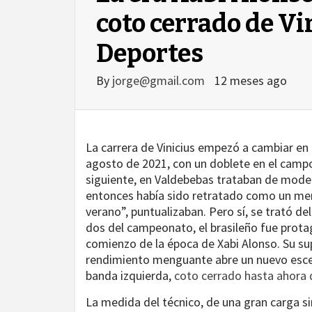
coto cerrado de Vin
Deportes
By
jorge@gmail.com
12 meses ago
La carrera de Vinicius empezó a cambiar en 
agosto de 2021, con un doblete en el campo 
siguiente, en Valdebebas trataban de mode
entonces había sido retratado como un meme
verano”, puntualizaban. Pero sí, se trató de
dos del campeonato, el brasileño fue protag
comienzo de la época de Xabi Alonso. Su s
agram
rendimiento menguante abre un nuevo escen
banda izquierda,
coto cerrado hasta ahora d
La medida del técnico, de una gran carga si