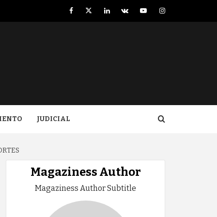
Facebook
Twitter
LinkedIn
VK
YouTube
Instagram
IENTO
JUDICIAL
ORTES
Magaziness Author
Magaziness Author Subtitle