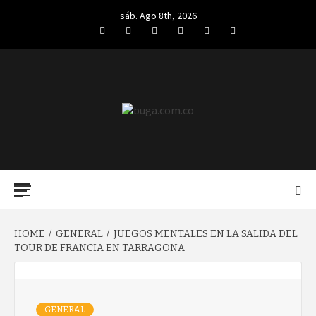
Skip
sáb. Ago 8th, 2026
to
Facebook
Twitter
LinkedIn
VK
YouTube
Instagram
content
BUGA.COM.CO
Primary
Menu
HOME
GENERAL
JUEGOS MENTALES EN LA SALIDA DEL
TOUR DE FRANCIA EN TARRAGONA
GENERAL