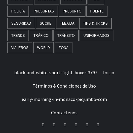
POLICÍA
PRESUNTAS
PRESUNTO
PUENTE
SEGURIDAD
SUCRE
TEBAIDA
TIPS & TRICKS
TRENDS
TRÁFICO
TRÁNSITO
UNIFORMADOS
VIAJEROS
WORLD
ZONA
black-and-white-sport-fight-boxer-3797
Inicio
Términos & Condiciones de Uso
early-morning-in-monaco-picjumbo-com
Contactenos
Facebook
Twitter
LinkedIn
VK
YouTube
Instagram