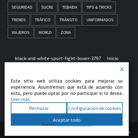
SEGURIDAD
SUCRE
TEBAIDA
TIPS & TRICKS
TRENDS
TRÁFICO
TRÁNSITO
UNIFORMADOS
VIAJEROS
WORLD
ZONA
black-and-white-sport-fight-boxer-3797
Inicio
Términos & Condiciones de Uso
Este sitio web utiliza cookies para mejorar su
early-morning-in-monaco-picjumbo-com
experiencia. Asumiremos que está de acuerdo con
esto, pero puede optar por no participar si lo desea.
Leer más
Contactenos
Rechazar
Configuración de cookies
Facebook
Twitter
LinkedIn
VK
YouTube
Instagram
Aceptar todo
Powered by
WPLP Compliance Platform
Copyright © All rights reserved.
|
Magazine 7
by AF themes.