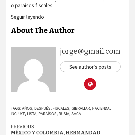
o paraísos fiscales.
Seguir leyendo
About The Author
jorge@gmail.com
See author's posts
TAGS:
AÑOS
,
DESPUÉS
,
FISCALES
,
GIBRALTAR
,
HACIENDA
,
INCLUYE
,
LISTA
,
PARAÍSOS
,
RUSIA
,
SACA
Continue
PREVIOUS
MÉXICO Y COLOMBIA, HERMANDAD