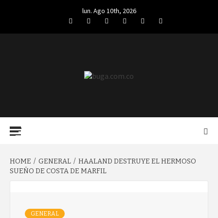
Skip
lun. Ago 10th, 2026
to
Facebook
Twitter
LinkedIn
VK
YouTube
Instagram
content
BUGA.COM.CO
Primary
Menu
HOME
GENERAL
HAALAND DESTRUYE EL HERMOSO
SUEÑO DE COSTA DE MARFIL
GENERAL