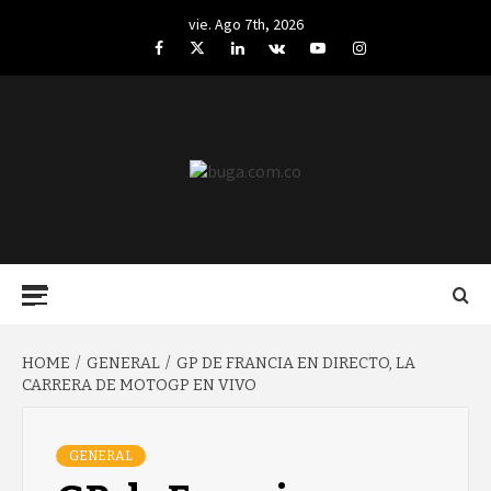
Skip
vie. Ago 7th, 2026
to
Facebook
Twitter
LinkedIn
VK
YouTube
Instagram
content
BUGA.COM.CO
Primary
Menu
HOME
GENERAL
GP DE FRANCIA EN DIRECTO, LA
CARRERA DE MOTOGP EN VIVO
GENERAL