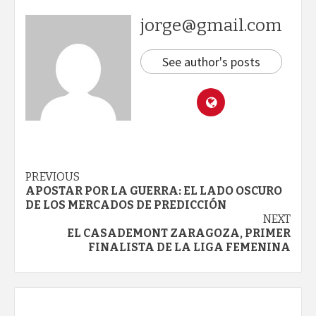
jorge@gmail.com
See author's posts
Continue
PREVIOUS
APOSTAR POR LA GUERRA: EL LADO OSCURO
Reading
DE LOS MERCADOS DE PREDICCIÓN
NEXT
EL CASADEMONT ZARAGOZA, PRIMER
FINALISTA DE LA LIGA FEMENINA