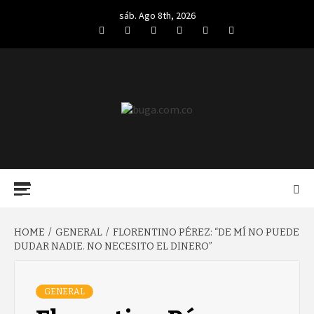
Skip
sáb. Ago 8th, 2026
to
Facebook
Twitter
LinkedIn
VK
YouTube
Instagram
content
BUGA.COM.CO
Primary
Menu
HOME
GENERAL
FLORENTINO PÉREZ: “DE MÍ NO PUEDE
DUDAR NADIE. NO NECESITO EL DINERO”
GENERAL