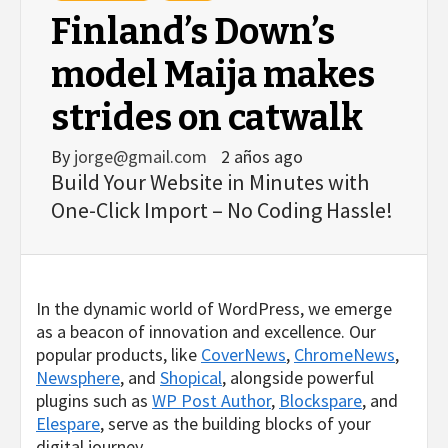
Finland’s Down’s
model Maija makes
strides on catwalk
By
jorge@gmail.com
2 años ago
Build Your Website in Minutes with
One-Click Import – No Coding Hassle!
In the dynamic world of WordPress, we emerge
as a beacon of innovation and excellence. Our
popular products, like
CoverNews
,
ChromeNews
,
Newsphere
, and
Shopical
, alongside powerful
plugins such as
WP Post Author
,
Blockspare
, and
Elespare
, serve as the building blocks of your
digital journey.