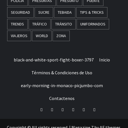
POLICÍA
PRESUNTAS
PRESUNTO
PUENTE
SEGURIDAD
SUCRE
TEBAIDA
TIPS & TRICKS
TRENDS
TRÁFICO
TRÁNSITO
UNIFORMADOS
VIAJEROS
WORLD
ZONA
black-and-white-sport-fight-boxer-3797
Inicio
Términos & Condiciones de Uso
early-morning-in-monaco-picjumbo-com
Contactenos
Facebook
Twitter
LinkedIn
VK
YouTube
Instagram
Copyright © All rights reserved.
|
Magazine 7
by AF themes.