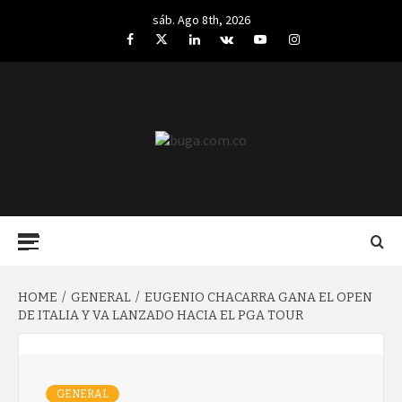
Skip
sáb. Ago 8th, 2026
to
Facebook
Twitter
LinkedIn
VK
YouTube
Instagram
content
BUGA.COM.CO
Primary
Menu
HOME
GENERAL
EUGENIO CHACARRA GANA EL OPEN
DE ITALIA Y VA LANZADO HACIA EL PGA TOUR
GENERAL