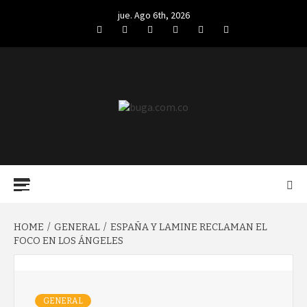
Skip
jue. Ago 6th, 2026
to
Facebook
Twitter
LinkedIn
VK
YouTube
Instagram
content
BUGA.COM.CO
Primary
Menu
HOME
GENERAL
ESPAÑA Y LAMINE RECLAMAN EL
FOCO EN LOS ÁNGELES
GENERAL