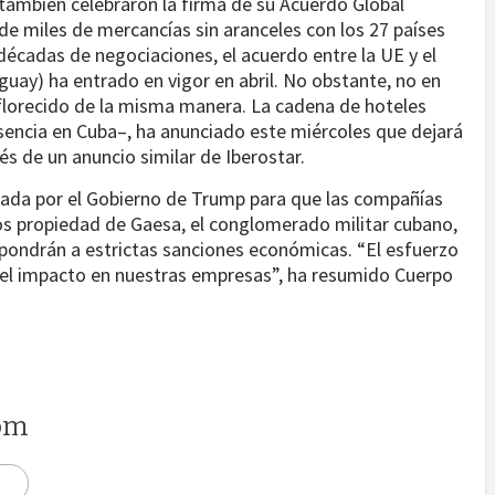
también celebraron la firma de su Acuerdo Global
de miles de mercancías sin aranceles con los 27 países
décadas de negociaciones, el acuerdo entre la UE y el
guay) ha entrado en vigor en abril. No obstante, no en
a florecido de la misma manera. La cadena de hoteles
sencia en Cuba–, ha anunciado este miércoles que dejará
ués de un anuncio similar de Iberostar.
orgada por el Gobierno de Trump para que las compañías
os propiedad de Gaesa, el conglomerado militar cubano,
xpondrán a estrictas sanciones económicas. “El esfuerzo
 el impacto en nuestras empresas”, ha resumido Cuerpo
om