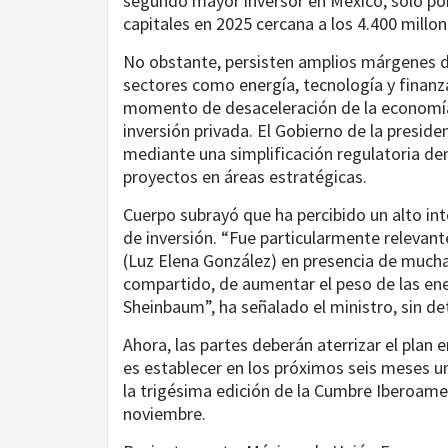
segundo mayor inversor en México, solo po
capitales en 2025 cercana a los 4.400 millon
No obstante, persisten amplios márgenes d
sectores como energía, tecnología y finan
momento de desaceleración de la economía 
inversión privada. El Gobierno de la presid
mediante una simplificación regulatoria dent
proyectos en áreas estratégicas.
Cuerpo subrayó que ha percibido un alto int
de inversión. “Fue particularmente relevan
(Luz Elena González) en presencia de much
compartido, de aumentar el peso de las ene
Sheinbaum”, ha señalado el ministro, sin det
Ahora, las partes deberán aterrizar el plan 
es establecer en los próximos seis meses un
la trigésima edición de la Cumbre Iberoamer
noviembre.