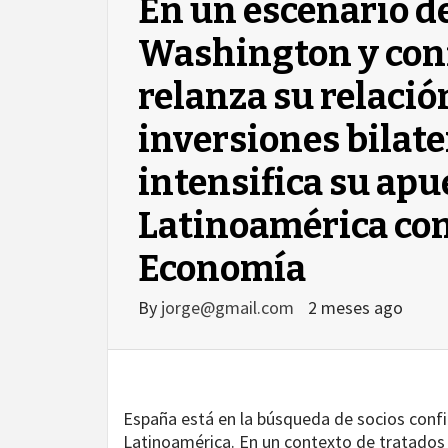
En un escenario d
Washington y conf
relanza su relaci
inversiones bilate
intensifica su ap
Latinoamérica con
Economía
By
jorge@gmail.com
2 meses ago
agram
España está en la búsqueda de socios confia
Latinoamérica. En un contexto de tratados 