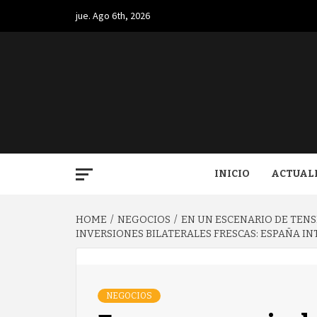
Skip
jue. Ago 6th, 2026
to
content
BUGA.
INICIO
ACTUAL
HOME
NEGOCIOS
EN UN ESCENARIO DE TEN
INVERSIONES BILATERALES FRESCAS: ESPAÑA I
NEGOCIOS