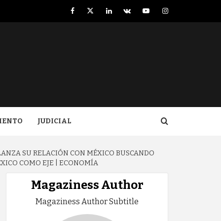
Facebook
Twitter
LinkedIn
VK
YouTube
Instagram
IENTO
JUDICIAL
ELANZA SU RELACIÓN CON MÉXICO BUSCANDO
ÉXICO COMO EJE | ECONOMÍA
Magaziness Author
Magaziness Author Subtitle