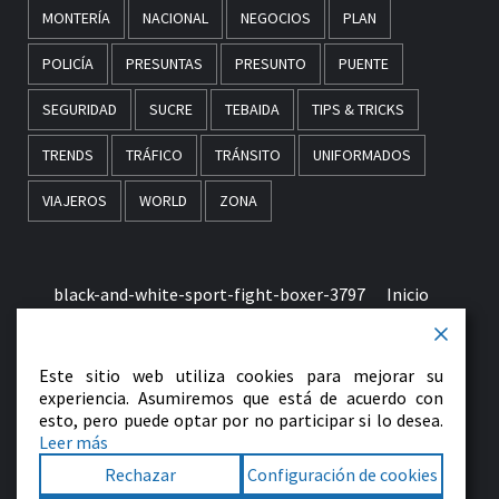
MONTERÍA
NACIONAL
NEGOCIOS
PLAN
POLICÍA
PRESUNTAS
PRESUNTO
PUENTE
SEGURIDAD
SUCRE
TEBAIDA
TIPS & TRICKS
TRENDS
TRÁFICO
TRÁNSITO
UNIFORMADOS
VIAJEROS
WORLD
ZONA
black-and-white-sport-fight-boxer-3797
Inicio
Términos & Condiciones de Uso
Este sitio web utiliza cookies para mejorar su
early-morning-in-monaco-picjumbo-com
experiencia. Asumiremos que está de acuerdo con
esto, pero puede optar por no participar si lo desea.
Leer más
Contactenos
Rechazar
Configuración de cookies
Facebook
Twitter
LinkedIn
VK
YouTube
Instagram