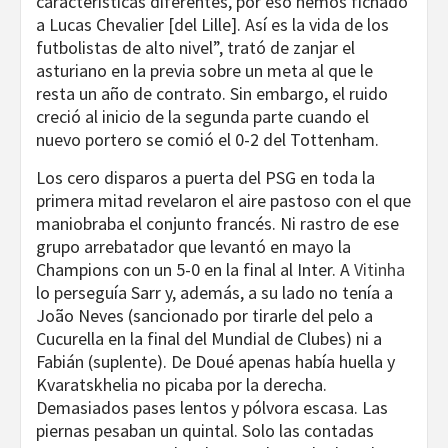
características diferentes, por eso hemos fichado
a Lucas Chevalier [del Lille]. Así es la vida de los
futbolistas de alto nivel”, trató de zanjar el
asturiano en la previa sobre un meta al que le
resta un año de contrato. Sin embargo, el ruido
creció al inicio de la segunda parte cuando el
nuevo portero se comió el 0-2 del Tottenham.
Los cero disparos a puerta del PSG en toda la
primera mitad revelaron el aire pastoso con el que
maniobraba el conjunto francés. Ni rastro de ese
grupo arrebatador que levantó en mayo la
Champions con un 5-0 en la final al Inter. A
Vitinha
lo perseguía Sarr y, además, a su lado no tenía a
João Neves (sancionado por tirarle del pelo a
Cucurella en la final del Mundial de Clubes) ni a
Fabián (suplente). De Doué apenas había huella y
Kvaratskhelia no picaba por la derecha.
Demasiados pases lentos y pólvora escasa. Las
piernas pesaban un quintal. Solo las contadas