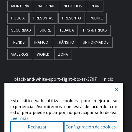
MONTERÍA
NACIONAL
NEGOCIOS
PLAN
POLICÍA
PRESUNTAS
PRESUNTO
PUENTE
SEGURIDAD
SUCRE
TEBAIDA
TIPS & TRICKS
TRENDS
TRÁFICO
TRÁNSITO
UNIFORMADOS
VIAJEROS
WORLD
ZONA
black-and-white-sport-fight-boxer-3797
Inicio
Términos & Condiciones de Uso
Este sitio web utiliza cookies para mejorar su
early-morning-in-monaco-picjumbo-com
experiencia. Asumiremos que está de acuerdo con
esto, pero puede optar por no participar si lo desea.
Leer más
Contactenos
Rechazar
Configuración de cookies
Facebook
Twitter
LinkedIn
VK
YouTube
Instagram