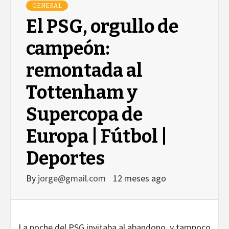
GENERAL
El PSG, orgullo de
campeón:
remontada al
Tottenham y
Supercopa de
Europa | Fútbol |
Deportes
By
jorge@gmail.com
12 meses ago
La noche del PSG invitaba al abandono, y tampoco