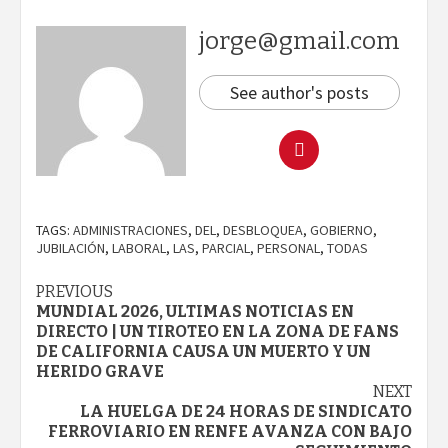
jorge@gmail.com
See author's posts
TAGS:
ADMINISTRACIONES
,
DEL
,
DESBLOQUEA
,
GOBIERNO
,
JUBILACIÓN
,
LABORAL
,
LAS
,
PARCIAL
,
PERSONAL
,
TODAS
Continue
PREVIOUS
MUNDIAL 2026, ULTIMAS NOTICIAS EN
Reading
DIRECTO | UN TIROTEO EN LA ZONA DE FANS
DE CALIFORNIA CAUSA UN MUERTO Y UN
HERIDO GRAVE
NEXT
LA HUELGA DE 24 HORAS DE SINDICATO
FERROVIARIO EN RENFE AVANZA CON BAJO