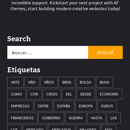
incredible support. Kickstart your next project with AF
themes, start building modern creative websites today!
Search
Buscar:
Etiquetas
ANTE
AÑO
AÑOS
BBVA
BOLSA
BUGA
COMO
CON
CRISIS
DEL
DESDE
ECONOMÍA
EMPRESAS
ENTRE
ESPAÑA
EUROPA
EUROS
FINANCIEROS
GOBIERNO
GUERRA
HASTA
LAS
LOS
MERCADO
MERCADOS
MILLONES
MÁS