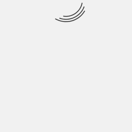
om
,
FERNÁNDEZ
,
PAÍS
,
POR
,
SUSPENSO
,
VANEGAS
NEXT
O
KRONOS INVERTIRÁ 300 MILLONES DE EUROS
|
EN VIVIENDAS DE ALQUILER TEMPORAL EN
MADRID | EMPRESAS