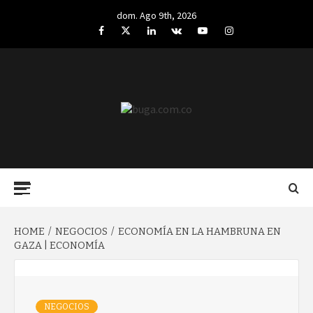
Skip
dom. Ago 9th, 2026
to
Facebook
Twitter
LinkedIn
VK
YouTube
Instagram
content
BUGA.COM.CO
Primary
Menu
HOME
NEGOCIOS
ECONOMÍA EN LA HAMBRUNA EN
GAZA | ECONOMÍA
NEGOCIOS