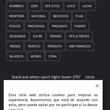
HOMBRES
LEER
LIFE STYLE
LOCO
LUCHA
MONTERÍA
NACIONAL
NEGOCIOS
PLAN
POLICÍA
PRESUNTAS
PRESUNTO
PUENTE
SEGURIDAD
SUCRE
TEBAIDA
TIPS & TRICKS
TRENDS
TRÁFICO
TRÁNSITO
UNIFORMADOS
VIAJEROS
WORLD
ZONA
black-and-white-sport-fight-boxer-3797
Inicio
Términos & Condiciones de Uso
Este sitio web utiliza cookies para mejorar su
early-morning-in-monaco-picjumbo-com
experiencia. Asumiremos que está de acuerdo con
esto, pero puede optar por no participar si lo desea.
Leer más