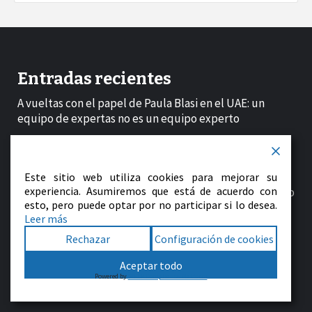
Entradas recientes
A vueltas con el papel de Paula Blasi en el UAE: un
equipo de expertas no es un equipo experto
Eusebio Cáceres y Moha Attaoui encuentran la paz y el
impulso en los Europeos de Birmingham
Este sitio web utiliza cookies para mejorar su
experiencia. Asumiremos que está de acuerdo con
El mundo del fútbol estrecha la presión sobre Infantino
esto, pero puede optar por no participar si lo desea.
Leer más
Las ventas de las empresas españolas aceleran en el
segundo trimestre por la mejora de las exportaciones
Rechazar
Configuración de cookies
Aceptar todo
Cuando el payaso se muda al palacio: los déficits de
Powered by
WPLP Compliance Platform
gobernanza de la FIFA