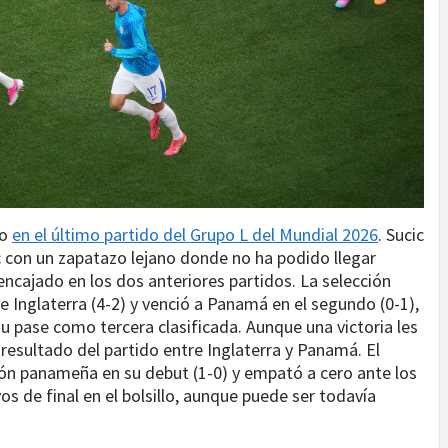
do
en el último partido del Grupo L del Mundial 2026
. Sucic
c con un zapatazo lejano donde no ha podido llegar
ncajado en los dos anteriores partidos. La selección
e Inglaterra (4-2) y venció a Panamá en el segundo (0-1),
su pase como tercera clasificada. Aunque una victoria les
l resultado del partido entre Inglaterra y Panamá. El
ión panameña en su debut (1-0) y empató a cero ante los
avos de final en el bolsillo, aunque puede ser todavía