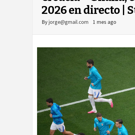
2026 en directo | 
By
jorge@gmail.com
1 mes ago
agram