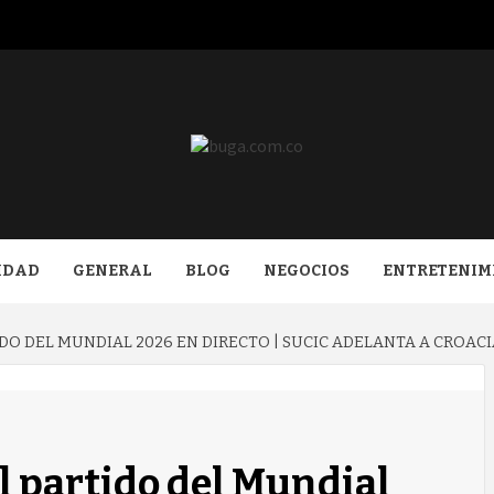
COM.CO
IDAD
GENERAL
BLOG
NEGOCIOS
ENTRETENIM
DO DEL MUNDIAL 2026 EN DIRECTO | SUCIC ADELANTA A CROACI
l partido del Mundial