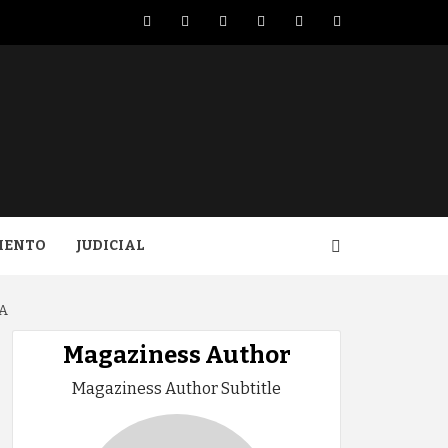
Facebook
Twitter
LinkedIn
VK
YouTube
Instagram
IENTO
JUDICIAL
A
Magaziness Author
Magaziness Author Subtitle