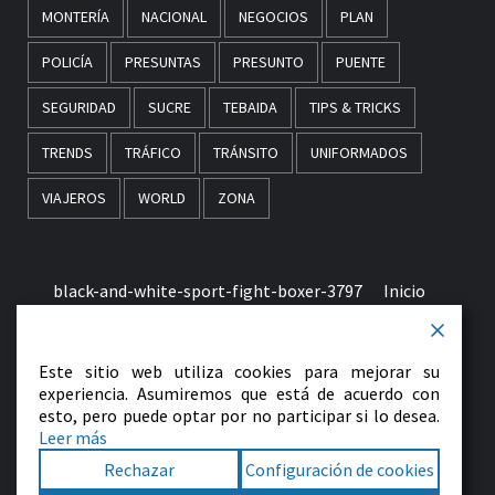
MONTERÍA
NACIONAL
NEGOCIOS
PLAN
POLICÍA
PRESUNTAS
PRESUNTO
PUENTE
SEGURIDAD
SUCRE
TEBAIDA
TIPS & TRICKS
TRENDS
TRÁFICO
TRÁNSITO
UNIFORMADOS
VIAJEROS
WORLD
ZONA
black-and-white-sport-fight-boxer-3797
Inicio
Términos & Condiciones de Uso
Este sitio web utiliza cookies para mejorar su
early-morning-in-monaco-picjumbo-com
experiencia. Asumiremos que está de acuerdo con
esto, pero puede optar por no participar si lo desea.
Leer más
Contactenos
Rechazar
Configuración de cookies
Facebook
Twitter
LinkedIn
VK
YouTube
Instagram