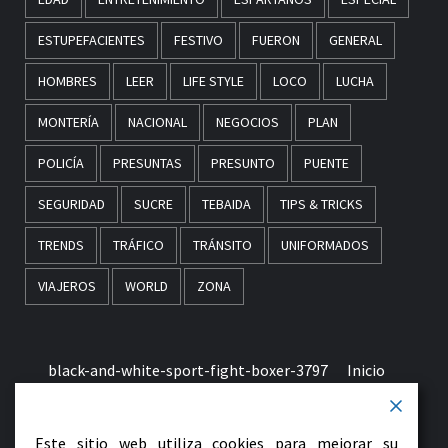
ESTUPEFACIENTES
FESTIVO
FUERON
GENERAL
HOMBRES
LEER
LIFE STYLE
LOCO
LUCHA
MONTERÍA
NACIONAL
NEGOCIOS
PLAN
POLICÍA
PRESUNTAS
PRESUNTO
PUENTE
SEGURIDAD
SUCRE
TEBAIDA
TIPS & TRICKS
TRENDS
TRÁFICO
TRÁNSITO
UNIFORMADOS
VIAJEROS
WORLD
ZONA
black-and-white-sport-fight-boxer-3797
Inicio
Términos & Condiciones de Uso
Este sitio web utiliza cookies para mejorar su