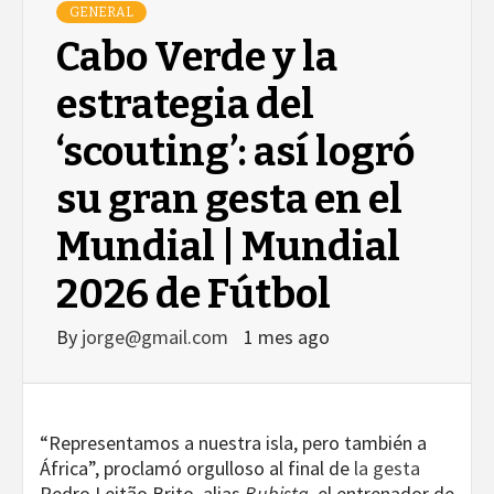
GENERAL
Cabo Verde y la
estrategia del
‘scouting’: así logró
su gran gesta en el
Mundial | Mundial
2026 de Fútbol
By
jorge@gmail.com
1 mes ago
“Representamos a nuestra isla, pero también a
África”, proclamó orgulloso al final de
la gesta
Pedro Leitão Brito, alias
Bubista
, el entrenador de