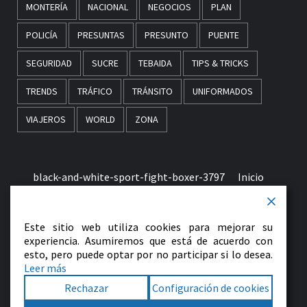
MONTERÍA
NACIONAL
NEGOCIOS
PLAN
POLICÍA
PRESUNTAS
PRESUNTO
PUENTE
SEGURIDAD
SUCRE
TEBAIDA
TIPS & TRICKS
TRENDS
TRÁFICO
TRÁNSITO
UNIFORMADOS
VIAJEROS
WORLD
ZONA
black-and-white-sport-fight-boxer-3797
Inicio
Términos & Condiciones de Uso
Este sitio web utiliza cookies para mejorar su
early-morning-in-monaco-picjumbo-com
experiencia. Asumiremos que está de acuerdo con
esto, pero puede optar por no participar si lo desea.
Leer más
Contactenos
Rechazar
Configuración de cookies
Facebook
Twitter
LinkedIn
VK
YouTube
Instagram