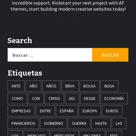
incredible support. Kickstart your next project with AF
themes, start building modern creative websites today!
Search
Buscar:
Etiquetas
ANTE
AÑO
AÑOS
BBVA
BOLSA
BUGA
COMO
CON
CRISIS
DEL
DESDE
ECONOMÍA
EMPRESAS
ENTRE
ESPAÑA
EUROPA
EUROS
FINANCIEROS
GOBIERNO
GUERRA
HASTA
LAS
LOS
MERCADO
MERCADOS
MILLONES
MÁS