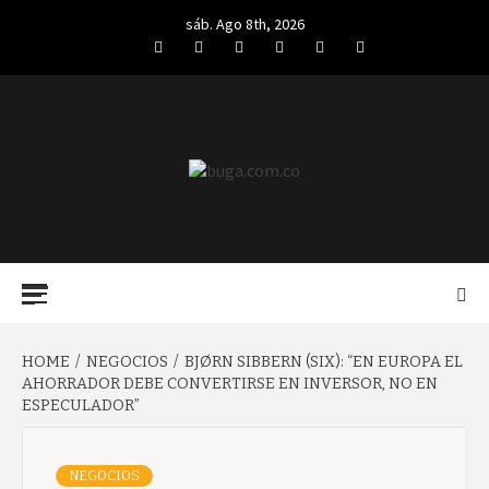
Skip
sáb. Ago 8th, 2026
to
Facebook
Twitter
LinkedIn
VK
YouTube
Instagram
content
BUGA.COM.CO
Primary
Menu
HOME
NEGOCIOS
BJØRN SIBBERN (SIX): “EN EUROPA EL
AHORRADOR DEBE CONVERTIRSE EN INVERSOR, NO EN
ESPECULADOR”
NEGOCIOS