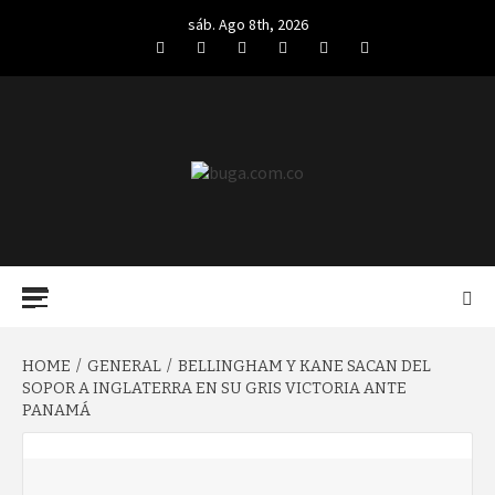
Skip
sáb. Ago 8th, 2026
to
Facebook
Twitter
LinkedIn
VK
YouTube
Instagram
content
BUGA.COM.CO
Primary
Menu
HOME
GENERAL
BELLINGHAM Y KANE SACAN DEL
SOPOR A INGLATERRA EN SU GRIS VICTORIA ANTE
PANAMÁ