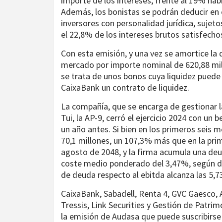
importe de los intereses, frente al 19% ha
Además, los bonistas se podrán deducir en e
inversores con personalidad jurídica, sujet
el 22,8% de los intereses brutos satisfecho
Con esta emisión, y una vez se amortice la 
mercado por importe nominal de 620,88 mill
se trata de unos bonos cuya liquidez puede 
CaixaBank un contrato de liquidez.
La compañía, que se encarga de gestionar l
Tui, la AP-9, cerró el ejercicio 2024 con un
un año antes. Si bien en los primeros seis 
70,1 millones, un 107,3% más que en la pri
agosto de 2048, y la firma acumula una deu
coste medio ponderado del 3,47%, según dat
de deuda respecto al ebitda alcanza las 5,7
CaixaBank, Sabadell, Renta 4, GVC Gaesco,
Tressis, Link Securities y Gestión de Patri
la emisión de Audasa que puede suscribirse 