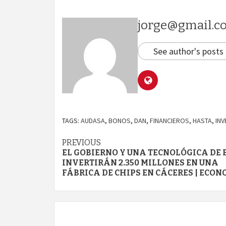
jorge@gmail.c
See author's posts
TAGS:
AUDASA
,
BONOS
,
DAN
,
FINANCIEROS
,
HASTA
,
IN
Continue
PREVIOUS
EL GOBIERNO Y UNA TECNOLÓGICA DE E
Reading
INVERTIRÁN 2.350 MILLONES EN UNA
FÁBRICA DE CHIPS EN CÁCERES | ECO