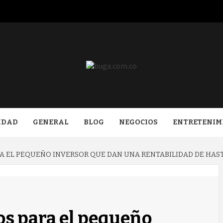
COM.CO
IDAD
GENERAL
BLOG
NEGOCIOS
ENTRETENIM
 EL PEQUEÑO INVERSOR QUE DAN UNA RENTABILIDAD DE HAST
s para el pequeño