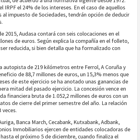
bitual, de acuerdo a una normativa vigente desde 1972.
l IRPF el 24% de los intereses. En el caso de aquellos
os al impuesto de Sociedades, tendrán opción de deducir
s.
de 2015, Audasa contará con seis colocaciones en el
ones de euros. Según explica la compañía en el folleto,
ser reducida, si bien detalla que ha formalizado con
a autopista de 219 kilómetros entre Ferrol, A Coruña y
 beneficio de 88,7 millones de euros, un 15,3% menos que
meses de este ejercicio se ha anotado unas ganancias de
mera mitad del pasado ejercicio. La concesión vence en
da financiera bruta de 1.052,2 millones de euros con un
os de cierre del primer semestre del año. La relación
3 veces.
 Auriga, Banca March, Cecabank, Kutxabank, Adbank,
monios Inmobiliarios ejercen de entidades colocadoras de
hasta el próximo 5 de diciembre, cuando finaliza el