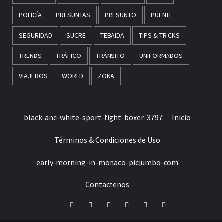
POLICÍA
PRESUNTAS
PRESUNTO
PUENTE
SEGURIDAD
SUCRE
TEBAIDA
TIPS & TRICKS
TRENDS
TRÁFICO
TRÁNSITO
UNIFORMADOS
VIAJEROS
WORLD
ZONA
black-and-white-sport-fight-boxer-3797
Inicio
Términos & Condiciones de Uso
early-morning-in-monaco-picjumbo-com
Contactenos
Facebook
Twitter
LinkedIn
VK
YouTube
Instagram