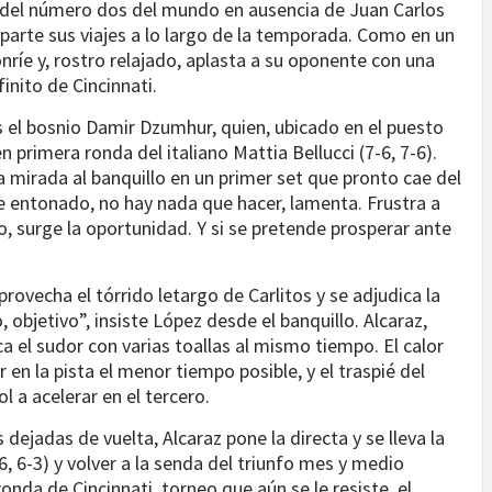
o del número dos del mundo en ausencia de Juan Carlos
 parte sus viajes a lo largo de la temporada. Como en un
nríe y, rostro relajado, aplasta a su oponente con una
inito de Cincinnati.
s el bosnio Damir Dzumhur, quien, ubicado en el puesto
 primera ronda del italiano Mattia Bellucci (7-6, 7-6).
a mirada al banquillo en un primer set que pronto cae del
de entonado, no hay nada que hacer, lamenta. Frustra a
, surge la oportunidad. Y si se pretende prosperar ante
rovecha el tórrido letargo de Carlitos y se adjudica la
objetivo”, insiste López desde el banquillo. Alcaraz,
a el sudor con varias toallas al mismo tiempo. El calor
r en la pista el menor tiempo posible, y el traspié del
ol a acelerar en el tercero.
dejadas de vuelta, Alcaraz pone la directa y se lleva la
6, 6-3) y volver a la senda del triunfo mes y medio
ronda de Cincinnati, torneo que aún se le resiste, el