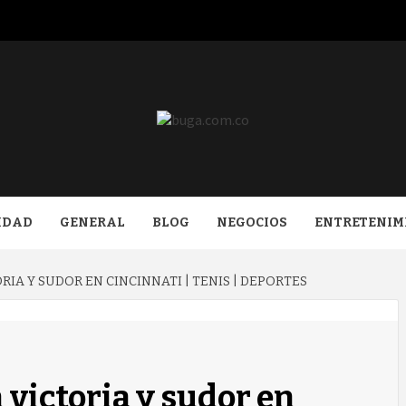
COM.CO
IDAD
GENERAL
BLOG
NEGOCIOS
ENTRETENIM
IA Y SUDOR EN CINCINNATI | TENIS | DEPORTES
 victoria y sudor en