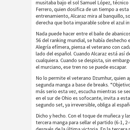
musitaba bajo el sol Samuel López, técnic
Ferrero, quien dosifica de un tiempo a esta
entrenamiento, Alcaraz mira al banquillo, so
derecha que bota imparable sobre el azul inf
Nada puede hacer entre el baile de abanico
56 del ranking mundial, se había deshecho en
Alegría efímera, piensa el veterano con cad
lado del español. Cuando Alcaraz está así 
cualquiera. Cuando se despista, sin embargo
el murciano, ese tren no se puede escapar.
No lo permite el veterano Dzumhur, quien ap
segunda manga a base de breaks. “Objetivo, 
más serio esta vez, escucha mientras se sec
en el sur de Ohio es sofocante, invita a esta
segundo set, ya irreversible, obliga al españ
Dicho y hecho. Con el toque de muñeca y las 
tercera manga para sellar el partido (6-1, 2-
después de la última victoria. En la tercera 