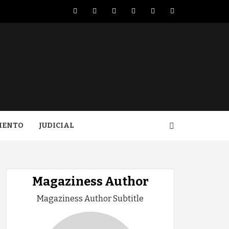
Facebook
Twitter
LinkedIn
VK
YouTube
Instagram
IENTO
JUDICIAL
Magaziness Author
Magaziness Author Subtitle