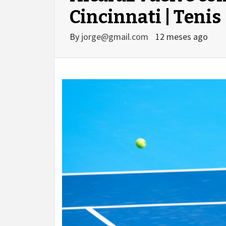
Cincinnati | Tenis
By
jorge@gmail.com
12 meses ago
agram