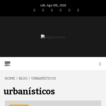
Skip
sáb. Ago 8th, 2026
to
Facebook
Twitter
LinkedIn
VK
YouTube
Instagram
content
BUGA.COM.CO
Primary
Menu
HOME
BLOG
URBANÍSTICOS
urbanísticos