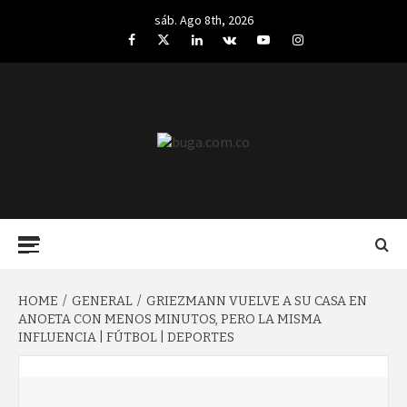
Skip
sáb. Ago 8th, 2026
to
Facebook
Twitter
LinkedIn
VK
YouTube
Instagram
content
BUGA.COM.CO
Primary
Menu
HOME
GENERAL
GRIEZMANN VUELVE A SU CASA EN
ANOETA CON MENOS MINUTOS, PERO LA MISMA
INFLUENCIA | FÚTBOL | DEPORTES