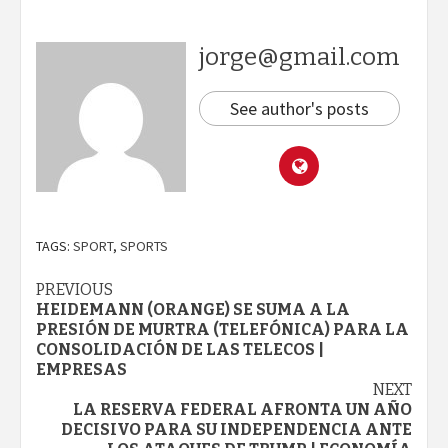
jorge@gmail.com
See author's posts
TAGS:
SPORT
,
SPORTS
Continue
PREVIOUS
HEIDEMANN (ORANGE) SE SUMA A LA
Reading
PRESIÓN DE MURTRA (TELEFÓNICA) PARA LA
CONSOLIDACIÓN DE LAS TELECOS |
EMPRESAS
NEXT
LA RESERVA FEDERAL AFRONTA UN AÑO
DECISIVO PARA SU INDEPENDENCIA ANTE