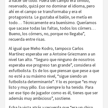
a hacer de todo. Fuera del campo era tímido,
reservado, quizá por no dominar el idioma, pero
ahí en el campo se transformaba y era el
protagonista. Le gustaba el balón, se metía en
todo… Técnicamente era buenísimo. Queríamos
que sacase todas las faltas, todos los córners…
Bueno, los córners, no, porque no llegaba”,
recuerda entre risas.
Al igual que Meho Kodro, tampoco Carlos
Martínez esperaba ver a Antoine Griezmann a un
nivel tan alto. “Seguro que ninguno de nosotros
esperaba ese progreso tan grande”, considera el
exfutbolista. Es de los que piensan que pese a que
no esté a su máximo nivel, “sigue siendo un
futbolista determinante”. Y lo es porque “es muy
listo y muy pillo. Eso siempre lo ha tenido. Para
ser ese tipo de jugador como es él, tienes que ser
además muy ambicioso”, sostiene.
Echa la vista atrás y recuerda que “era un chico