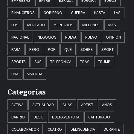
EMPRESAS
ENTRE
ESPAÑA
EUROPA
EUROS
FINANCIEROS
GOBIERNO
GUERRA
HASTA
LAS
LOS
MERCADO
MERCADOS
MILLONES
MÁS
NACIONAL
NEGOCIOS
NUEVA
NUEVO
OPINIÓN
PARA
PERO
POR
QUÉ
SOBRE
SPORT
SPORTS
SUS
TELEFÓNICA
TRAS
TRUMP
UNA
VIVIENDA
Categorías
ACTIVA
ACTUALIDAD
ALIAS
ARTIST
AÑOS
BARRIO
BLOG
BUENAVENTURA
CAPTURADO
COLABORADOR
CUATRO
DELINCUENCIA
DURANTE