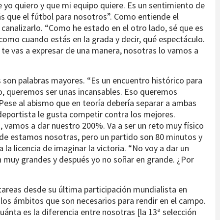
e yo quiero y que mi equipo quiere. Es un sentimiento de
 más que el fútbol para nosotros”. Como entiende el
canalizarlo. “Como he estado en el otro lado, sé que es
 como cuando estás en la grada y decir, qué espectáculo.
 te vas a expresar de una manera, nosotras lo vamos a
 son palabras mayores. “Es un encuentro histórico para
do, queremos ser unas incansables. Eso queremos
Pese al abismo que en teoría debería separar a ambas
deportista le gusta competir contra los mejores.
, vamos a dar nuestro 200%. Va a ser un reto muy físico
de estamos nosotras, pero un partido son 80 minutos y
la licencia de imaginar la victoria. “No voy a dar un
n muy grandes y después yo no soñar en grande. ¿Por
tareas desde su última participación mundialista en
os ámbitos que son necesarios para rendir en el campo.
ta es la diferencia entre nosotras [la 13ª selección