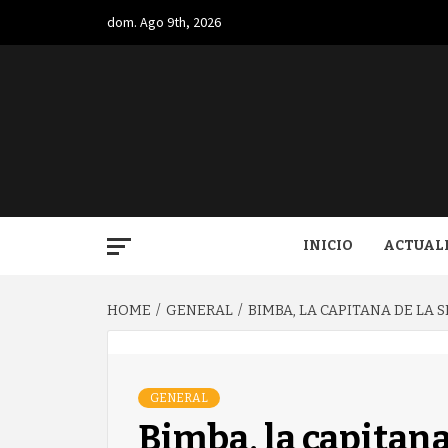
Skip
dom. Ago 9th, 2026
to
content
BUGA.
INICIO
ACTUAL
HOME
GENERAL
BIMBA, LA CAPITANA DE LA
GENERAL
Bimba, la capitana