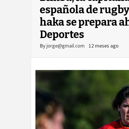
española de rugby
haka se prepara ah
Deportes
By
jorge@gmail.com
12 meses ago