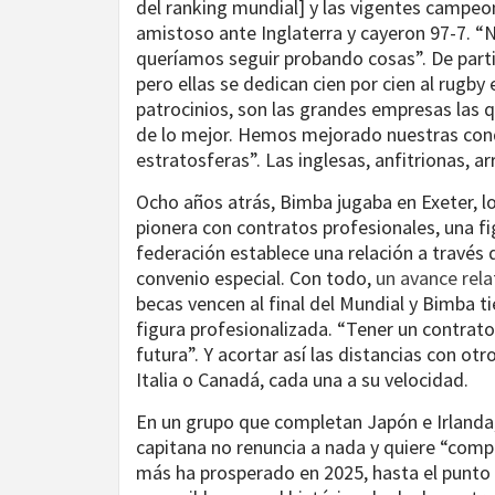
del ranking mundial] y las vigentes campeo
amistoso ante Inglaterra y cayeron 97-7. “
queríamos seguir probando cosas”. De part
pero ellas se dedican cien por cien al rugb
patrocinios, son las grandes empresas las q
de lo mejor. Hemos mejorado nuestras con
estratosferas”. Las inglesas, anfitrionas, ar
Ocho años atrás, Bimba jugaba en Exeter, los
pionera con contratos profesionales, una fig
federación establece una relación a través 
convenio especial. Con todo,
un avance rela
becas vencen al final del Mundial y Bimba t
figura profesionalizada. “Tener un contrat
futura”. Y acortar así las distancias con otr
Italia o Canadá, cada una a su velocidad.
En un grupo que completan Japón e Irlanda,
capitana no renuncia a nada y quiere “compe
más ha prosperado en 2025, hasta el punto