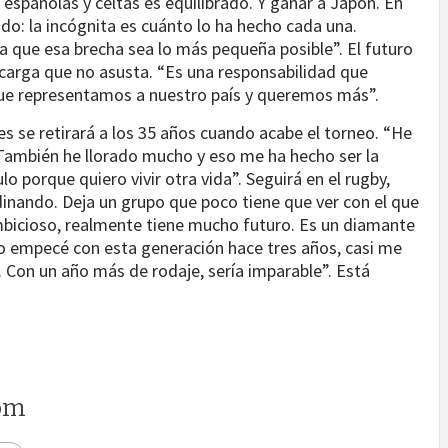
e españolas y celtas es equilibrado. Y ganar a Japón. En
do: la incógnita es cuánto lo ha hecho cada una.
a que esa brecha sea lo más pequeña posible”. El futuro
 carga que no asusta. “Es una responsabilidad que
ue representamos a nuestro país y queremos más”.
es se retirará a los 35 años cuando acabe el torneo. “He
También he llorado mucho y eso me ha hecho ser la
lo porque quiero vivir otra vida”. Seguirá en el rugby,
inando. Deja un grupo que poco tiene que ver con el que
bicioso, realmente tiene mucho futuro. Es un diamante
o empecé con esta generación hace tres años, casi me
 Con un año más de rodaje, sería imparable”. Está
om