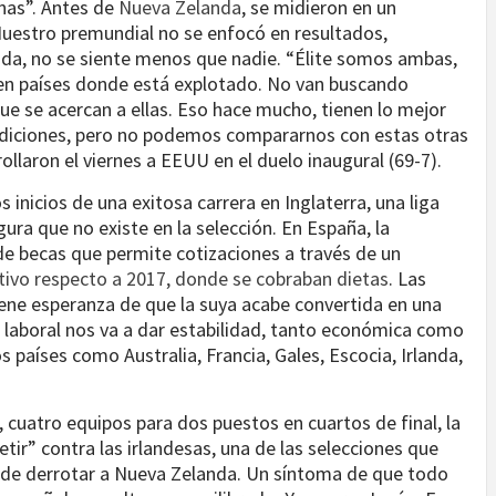
nas”. Antes de
Nueva Zelanda
, se midieron en un
Nuestro premundial no se enfocó en resultados,
ida, no se siente menos que nadie. “Élite somos ambas,
y en países donde está explotado. No van buscando
ue se acercan a ellas. Eso hace mucho, tienen lo mejor
diciones, pero no podemos compararnos con estas otras
rollaron el viernes a EEUU en el duelo inaugural (69-7).
 inicios de una exitosa carrera en Inglaterra, una liga
ura que no existe en la selección. En España, la
de becas que permite cotizaciones a través de un
tivo respecto a 2017, donde se cobraban dietas
. Las
iene esperanza de que la suya acabe convertida en una
o laboral nos va a dar estabilidad, tanto económica como
os países como Australia, Francia, Gales, Escocia, Irlanda,
 cuatro equipos para dos puestos en cuartos de final, la
tir” contra las irlandesas, una de las selecciones que
 de derrotar a Nueva Zelanda. Un síntoma de que todo