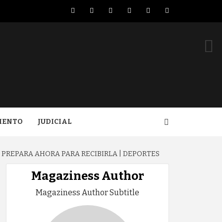
Facebook
Twitter
LinkedIn
VK
YouTube
Instagram
IENTO
JUDICIAL
 PREPARA AHORA PARA RECIBIRLA | DEPORTES
Magaziness Author
Magaziness Author Subtitle