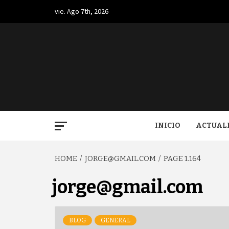
Skip
vie. Ago 7th, 2026
to
content
BUGA.
INICIO
ACTUAL
HOME
JORGE@GMAIL.COM
PAGE 1.164
jorge@gmail.com
BLOG
GENERAL