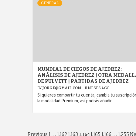
GENERAL
MUNDIAL DE CIEGOS DE AJEDREZ:
ANÁLISIS DE AJEDREZ | OTRA MEDAL
DE PULVETT | PARTIDAS DE AJEDREZ
BY
JORGE@GMAIL.COM
11 MESES AGO
Si quieres compartir tu cuenta, cambia tu suscripció
la modalidad Premium, así podrás añadir
…
1.164
…
Previous
1
1.162
1.163
1.165
1.166
1.255
Ne