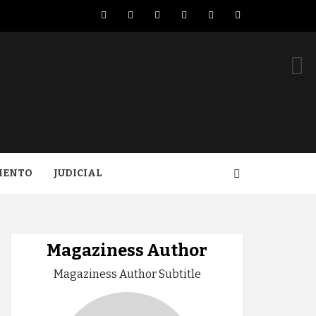
Facebook
Twitter
LinkedIn
VK
YouTube
Instagram
IENTO
JUDICIAL
Magaziness Author
Magaziness Author Subtitle