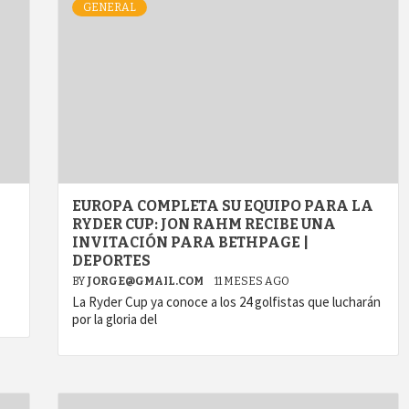
GENERAL
Y
EUROPA COMPLETA SU EQUIPO PARA LA
RYDER CUP: JON RAHM RECIBE UNA
INVITACIÓN PARA BETHPAGE |
DEPORTES
BY
JORGE@GMAIL.COM
11 MESES AGO
La Ryder Cup ya conoce a los 24 golfistas que lucharán
por la gloria del